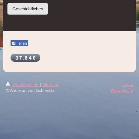
Geschichtliches
Teilen
Druckversion
|
Sitemap
Login
© Andreas von Schleinitz
Webansicht