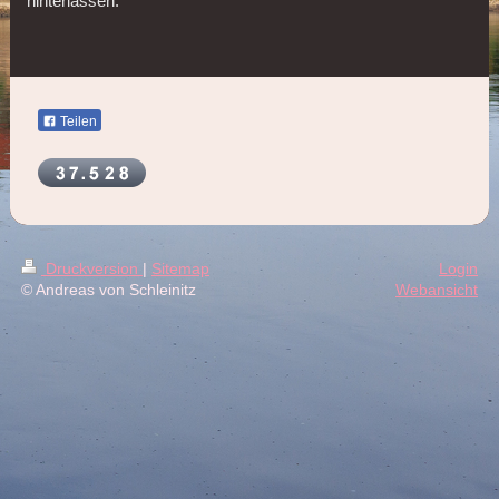
hinterlassen.
Teilen
Druckversion
|
Sitemap
Login
© Andreas von Schleinitz
Webansicht